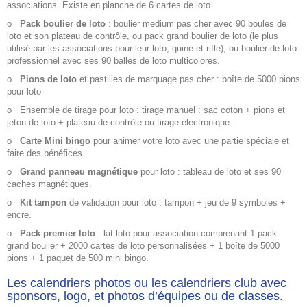
associations. Existe en planche de 6 cartes de loto.
o
Pack boulier de loto
: boulier medium pas cher avec 90 boules de
loto et son plateau de contrôle, ou pack grand boulier de loto (le plus
utilisé par les associations pour leur loto, quine et rifle), ou boulier de loto
professionnel avec ses 90 balles de loto multicolores.
o
Pions de loto
et pastilles de marquage pas cher : boîte de 5000 pions
pour loto
o
Ensemble de tirage pour loto : tirage manuel : sac coton + pions et
jeton de loto + plateau de contrôle ou tirage électronique.
o
Carte Mini bingo
pour animer votre loto avec une partie spéciale et
faire des bénéfices.
o
Grand panneau magnétique
pour loto : tableau de loto et ses 90
caches magnétiques.
o
Kit tampon
de validation pour loto : tampon + jeu de 9 symboles +
encre.
o
Pack premier loto
: kit loto pour association comprenant 1 pack
grand boulier + 2000 cartes de loto personnalisées + 1 boîte de 5000
pions + 1 paquet de 500 mini bingo.
Les calendriers photos ou les calendriers club avec
sponsors, logo, et photos d’équipes ou de classes.