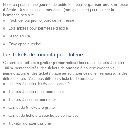
Nous proposons une gamme de petits lots pour
organiser une kermesse
d’école
. Des mini jouets pas chers (prix grossiste) pour animer la
kermesse scolaire.
o
Pack de lots promo jouet de kermesse
o
Lots mixtes pour kermesse d’école
o
Stand adulte
o
Enveloppe surprise
Les tickets de tombola pour loterie
Ce sont des
billets à gratter personnalisables
ou des tickets à gratter
100 % personnalisés, des
tickets de tombola
à souche avec triple
numérotation, et des tickets tirage au sort pour désigner les gagnants des
différents lots. Voici nos différents tickets de tombola :
o
tickets à gratter 100% personnalisés
o
Tickets à gratter pour commerce
o
Tickets à souche numérotés
o
Carnet de 5 tickets à gratter
o
Carnet de tickets à souche personnalisés
o
Tickets à gratter pas cher