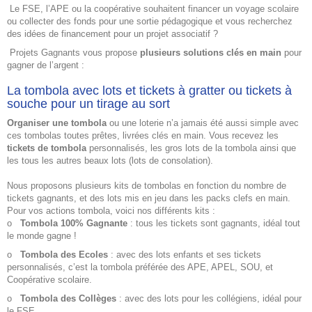
Le FSE, l’APE ou la coopérative souhaitent financer un voyage scolaire
ou collecter des fonds pour une sortie pédagogique et vous recherchez
des idées de financement pour un projet associatif ?
Projets Gagnants vous propose
plusieurs solutions clés en main
pour
gagner de l’argent :
La tombola avec lots et tickets à gratter ou tickets à
souche pour un tirage au sort
Organiser une tombola
ou une loterie n’a jamais été aussi simple avec
ces tombolas toutes prêtes, livrées clés en main. Vous recevez les
tickets de tombola
personnalisés, les gros lots de la tombola ainsi que
les tous les autres beaux lots (lots de consolation).
Nous proposons
plusieurs kits de tombolas
en fonction du nombre de
tickets gagnants, et des lots mis en jeu dans les packs clefs en main.
Pour vos actions tombola, voici nos différents kits :
o
Tombola 100% Gagnante
: tous les tickets sont gagnants, idéal tout
le monde gagne !
o
Tombola des Ecoles
: avec des lots enfants et ses tickets
personnalisés, c’est la tombola préférée des APE, APEL, SOU, et
Coopérative scolaire.
o
Tombola des Collèges
: avec des lots pour les collégiens, idéal pour
le FSE.