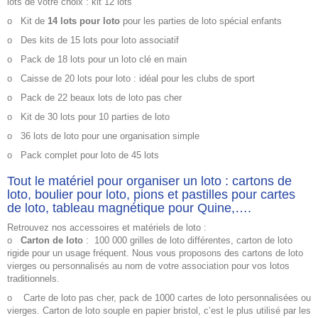
lots de votre choix : kit 12 lots
o
Kit de
14 lots pour loto
pour les parties de loto spécial enfants
o
Des kits de 15 lots pour loto associatif
o
Pack de 18 lots pour un loto clé en main
o
Caisse de 20 lots pour loto : idéal pour les clubs de sport
o
Pack de 22 beaux lots de loto pas cher
o
Kit de 30 lots pour 10 parties de loto
o
36 lots de loto pour une organisation simple
o
Pack complet pour loto de 45 lots
Tout le matériel pour organiser un loto : cartons de
loto, boulier pour loto, pions et pastilles pour cartes
de loto, tableau magnétique pour Quine,….
Retrouvez nos accessoires et matériels de loto :
o
Carton de loto
:
100 000 grilles de loto différentes, carton de loto
rigide pour un usage fréquent. Nous vous proposons des cartons de loto
vierges ou personnalisés au nom de votre association pour vos lotos
traditionnels.
o
Carte de loto pas cher, pack de 1000 cartes de loto personnalisées ou
vierges. Carton de loto souple en papier bristol, c’est le plus utilisé par les