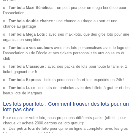
o
Tombola Maxi-Bénéfice
s : un petit prix pour un mega bénéfice pour
l’association.
o
Tombola double chance
: une chance au tirage au sort et une
chance au grattage
o
Tombola Mega Lots
: avec ses maxi-lots, que des gros lots pour une
organisation simplifiée
o
Tombola à vos couleurs
avec ses lots personnalisés avec le logo de
l’association ou de l’école et ses tickets personnalisés aux couleurs du
club
o
Tombola Classique
: avec ses packs de lots pour toute la famille, 1
ticket gagnant sur 5
o
Tombola Express
: tickets personnalisés et lots expédiés en 24h !
o
Tombola Luxe
: des kits de tombolas avec des billets à gratter et des
beaux lots de Marques
Les lots pour loto : Comment trouver des lots pour un
loto pas cher
Pour
organiser votre loto
, nous proposons différents packs (offert : pour
chaque kit acheté 2000 cartons de loto gratuit):
o
Des
petits lots de loto
pour quine ou ligne à compléter avec les gros