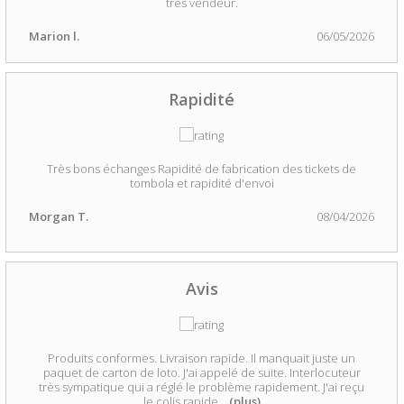
très vendeur.
Marion l.
06/05/2026
Rapidité
Très bons échanges Rapidité de fabrication des tickets de
tombola et rapidité d'envoi
Morgan T.
08/04/2026
Avis
Produits conformes. Livraison rapide. Il manquait juste un
paquet de carton de loto. J'ai appelé de suite. Interlocuteur
très sympatique qui a réglé le problème rapidement. J'ai reçu
le colis rapide
...
(plus)