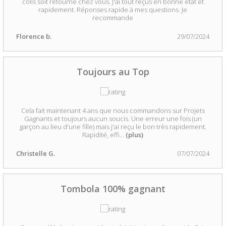
colis soit retourné chez vous. J'ai tout reçus en bonne état et
rapidement. Réponses rapide à mes questions. Je
recommande
Florence b.
29/07/2024
Toujours au Top
Cela fait maintenant 4 ans que nous commandons sur Projets
Gagnants et toujours aucun soucis. Une erreur une fois (un
garçon au lieu d'une fille) mais j'ai reçu le bon très rapidement.
Rapidité, effi
...
(plus)
Christelle G.
07/07/2024
Tombola 100% gagnant