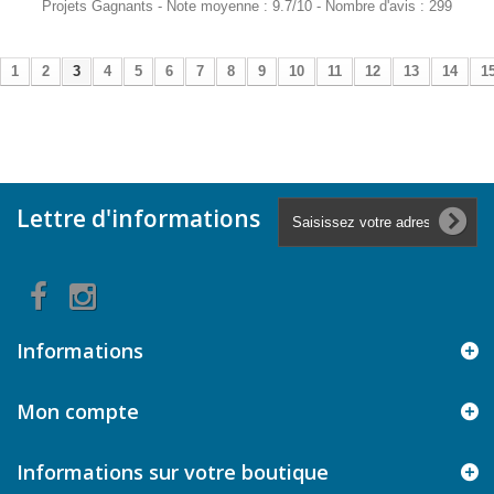
Projets Gagnants
-
Note moyenne :
9.7
/
10
- Nombre d'avis :
299
1
2
3
4
5
6
7
8
9
10
11
12
13
14
1
Lettre d'informations
Informations
Mon compte
Informations sur votre boutique