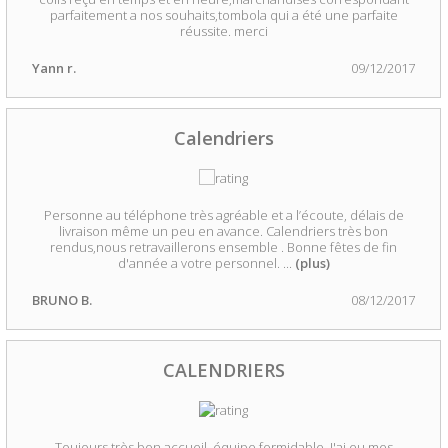
parfaitement a nos souhaits,tombola qui a été une parfaite
réussite. merci
Yann r.
09/12/2017
Calendriers
Personne au téléphone très agréable et a l’écoute, délais de
livraison même un peu en avance. Calendriers très bon
rendus,nous retravaillerons ensemble . Bonne fêtes de fin
d'année a votre personnel.
...
(plus)
BRUNO B.
08/12/2017
CALENDRIERS
Toujours très bon accueil, équipe formidable. J'ai eu mes