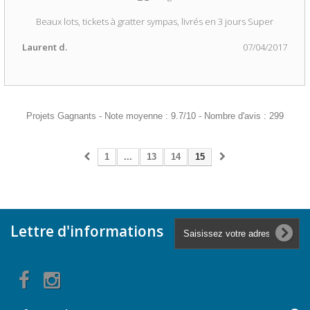
Beaux lots, tickets à gratter sympas, livrés en 3 jours Super
Laurent d.
07/04/2017
Projets Gagnants
-
Note moyenne :
9.7
/
10
- Nombre d'avis :
299
1
...
13
14
15
Lettre d'informations