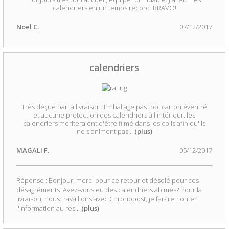
calendriers en un temps record. BRAVO!
Noel C.
07/12/2017
calendriers
Très déçue par la livraison. Emballage pas top. carton éventré
et aucune protection des calendriers à l'intérieur. les
calendriers mériteraient d'être filmé dans les colis afin qu'ils
ne s'animent pas
...
(plus)
MAGALI F.
05/12/2017
Réponse : Bonjour, merci pour ce retour et désolé pour ces
désagréments. Avez-vous eu des calendriers abimés? Pour la
livraison, nous travaillons avec Chronopost, je fais remonter
l'information au res
...
(plus)