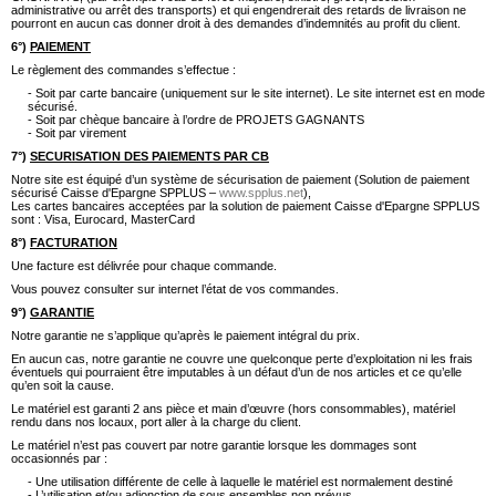
administrative ou arrêt des transports) et qui engendrerait des retards de livraison ne
pourront en aucun cas donner droit à des demandes d’indemnités au profit du client.
6°)
PAIEMENT
Le règlement des commandes s’effectue :
- Soit par carte bancaire (uniquement sur le site internet). Le site internet est en mode
sécurisé.
- Soit par chèque bancaire à l’ordre de PROJETS GAGNANTS
- Soit par virement
7°)
SECURISATION DES PAIEMENTS PAR CB
Notre site est équipé d’un système de sécurisation de paiement (Solution de paiement
sécurisé Caisse d'Epargne SPPLUS –
www.spplus.net
),
Les cartes bancaires acceptées par la solution de paiement Caisse d'Epargne SPPLUS
sont : Visa, Eurocard, MasterCard
8°)
FACTURATION
Une facture est délivrée pour chaque commande.
Vous pouvez consulter sur internet l’état de vos commandes.
9°)
GARANTIE
Notre garantie ne s’applique qu’après le paiement intégral du prix.
En aucun cas, notre garantie ne couvre une quelconque perte d’exploitation ni les frais
éventuels qui pourraient être imputables à un défaut d’un de nos articles et ce qu’elle
qu’en soit la cause.
Le matériel est garanti 2 ans pièce et main d’œuvre (hors consommables), matériel
rendu dans nos locaux, port aller à la charge du client.
Le matériel n’est pas couvert par notre garantie lorsque les dommages sont
occasionnés par :
- Une utilisation différente de celle à laquelle le matériel est normalement destiné
- L’utilisation et/ou adjonction de sous ensembles non prévus