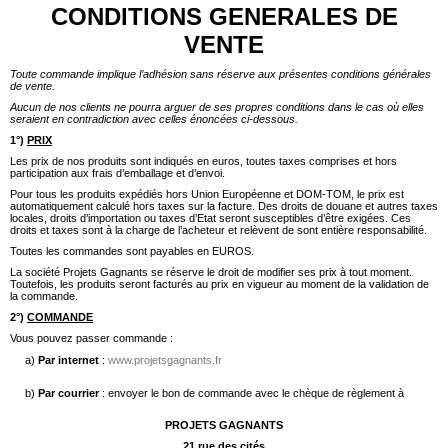
CONDITIONS GENERALES DE
VENTE
Toute commande implique l’adhésion sans réserve aux présentes conditions générales
de vente.
Aucun de nos clients ne pourra arguer de ses propres conditions dans le cas où elles
seraient en contradiction avec celles énoncées ci-dessous.
1°)
PRIX
Les prix de nos produits sont indiqués en euros, toutes taxes comprises et hors
participation aux frais d’emballage et d’envoi.
Pour tous les produits expédiés hors Union Européenne et DOM-TOM, le prix est
automatiquement calculé hors taxes sur la facture. Des droits de douane et autres taxes
locales, droits d’importation ou taxes d’Etat seront susceptibles d’être exigées. Ces
droits et taxes sont à la charge de l’acheteur et relèvent de sont entière responsabilité.
Toutes les commandes sont payables en EUROS.
La société Projets Gagnants se réserve le droit de modifier ses prix à tout moment.
Toutefois, les produits seront facturés au prix en vigueur au moment de la validation de
la commande.
2°)
COMMANDE
Vous pouvez passer commande :
a)
Par internet
:
www.projetsgagnants.fr
b)
Par courrier
: envoyer le bon de commande avec le chèque de règlement à
PROJETS GAGNANTS
21 rue des cités