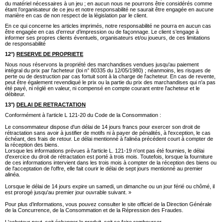
du matériel nécessaires à un jeu ; en aucun nous ne pourrons être considérés comme
étant l’organisateur de ce jeu et notre responsabilité ne saurait être engagée en aucune
manière en cas de non respect de la législation par le client.
En ce qui concerne les articles imprimés, notre responsabilité ne pourra en aucun cas
être engagée en cas d’erreur d’impression ou de façonnage. Le client s’engage à
informer ses propres clients éventuels, organisateurs et/ou joueurs, de ces limitations
de responsabilité
12°)
RESERVE DE PROPRIETE
Nous nous réservons la propriété des marchandises vendues jusqu'au paiement
intégral du prix par l'acheteur (loi n° 80335 du 12/05/1980) ; néanmoins, les risques de
perte ou de destruction par cas fortuit sont à la charge de l'acheteur. En cas de revente,
peut être également revendiqué le prix ou la partie du prix des marchandises qui n'a pas
été payé, ni réglé en valeur, ni compensé en compte courant entre l'acheteur et le
débiteur.
13°)
DELAI DE RETRACTATION
Conformément à l’article L 121-20 du Code de la Consommation :
Le consommateur dispose d'un délai de 14 jours francs pour exercer son droit de
rétractation sans avoir à justifier de motifs ni à payer de pénalités, à l'exception, le cas
échéant, des frais de retour. Le délai mentionné à l'alinéa précédent court à compter de
la réception des biens.
Lorsque les informations prévues à l'article L. 121-19 n'ont pas été fournies, le délai
d'exercice du droit de rétractation est porté à trois mois. Toutefois, lorsque la fourniture
de ces informations intervient dans les trois mois à compter de la réception des biens ou
de l'acceptation de l'offre, elle fait courir le délai de sept jours mentionné au premier
alinéa.
Lorsque le délai de 14 jours expire un samedi, un dimanche ou un jour férié ou chômé, il
est prorogé jusqu'au premier jour ouvrable suivant. »
Pour plus d’informations, vous pouvez consulter le site officiel de la Direction Générale
de la Concurrence, de la Consommation et de la Répression des Fraudes.