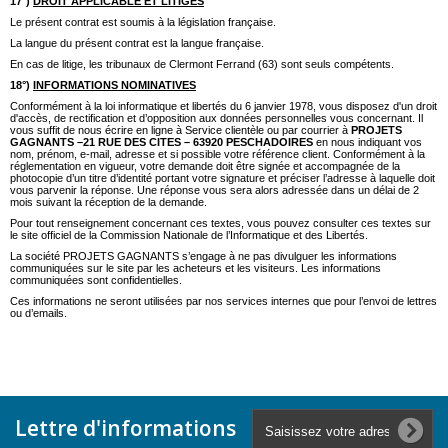
17°)
DROIT APPLICABLE ET LITIGES
Le présent contrat est soumis à la législation française.
La langue du présent contrat est la langue française.
En cas de litige, les tribunaux de Clermont Ferrand (63) sont seuls compétents.
18°)
INFORMATIONS NOMINATIVES
Conformément à la loi informatique et libertés du 6 janvier 1978, vous disposez d'un droit
d'accès, de rectification et d’opposition aux données personnelles vous concernant. Il
vous suffit de nous écrire en ligne à Service clientèle ou par courrier à
PROJETS
GAGNANTS –21 RUE DES CITES – 63920 PESCHADOIRES
en nous indiquant vos
nom, prénom, e-mail, adresse et si possible votre référence client. Conformément à la
réglementation en vigueur, votre demande doit être signée et accompagnée de la
photocopie d’un titre d’identité portant votre signature et préciser l’adresse à laquelle doit
vous parvenir la réponse. Une réponse vous sera alors adressée dans un délai de 2
mois suivant la réception de la demande.
Pour tout renseignement concernant ces textes, vous pouvez consulter ces textes sur
le site officiel de la Commission Nationale de l’Informatique et des Libertés.
La société PROJETS GAGNANTS s’engage à ne pas divulguer les informations
communiquées sur le site par les acheteurs et les visiteurs. Les informations
communiquées sont confidentielles.
Ces informations ne seront utilisées par nos services internes que pour l’envoi de lettres
ou d’emails.
Lettre d'informations