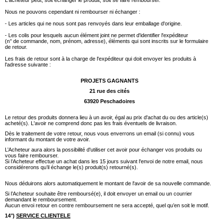
L'acheteur peut, soit échanger le produit, soit se faire rembourser.
Nous ne pouvons cependant ni rembourser ni échanger :
- Les articles qui ne nous sont pas renvoyés dans leur emballage d'origine.
- Les colis pour lesquels aucun élément joint ne permet d'identifier l'expéditeur
(n° de commande, nom, prénom, adresse), éléments qui sont inscrits sur le formulaire
de retour.
Les frais de retour sont à la charge de l'expéditeur qui doit envoyer les produits à
l'adresse suivante :
PROJETS GAGNANTS
21 rue des cités
63920 Peschadoires
Le retour des produits donnera lieu à un avoir, égal au prix d'achat du ou des article(s)
acheté(s). L'avoir ne comprend donc pas les frais éventuels de livraison.
Dès le traitement de votre retour, nous vous enverrons un email (si connu) vous
informant du montant de votre avoir.
L’Acheteur aura alors la possibilité d'utiliser cet avoir pour échanger vos produits ou
vous faire rembourser.
Si l’Acheteur effectue un achat dans les 15 jours suivant l'envoi de notre email, nous
considérerons qu’il échange le(s) produit(s) retourné(s).
Nous déduirons alors automatiquement le montant de l'avoir de sa nouvelle commande.
Si l’Acheteur souhaite être remboursé(e), il doit envoyer un email ou un courrier
demandant le remboursement.
Aucun envoi retour en contre remboursement ne sera accepté, quel qu’en soit le motif.
14°)
SERVICE CLIENTELE