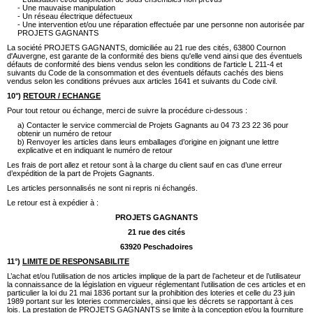
- Une mauvaise manipulation
- Un réseau électrique défectueux
- Une intervention et/ou une réparation effectuée par une personne non autorisée par
PROJETS GAGNANTS
La société PROJETS GAGNANTS, domiciliée au 21 rue des cités, 63800 Cournon
d'Auvergne, est garante de la conformité des biens qu'elle vend ainsi que des éventuels
défauts de conformité des biens vendus selon les conditions de l'article L 211-4 et
suivants du Code de la consommation et des éventuels défauts cachés des biens
vendus selon les conditions prévues aux articles 1641 et suivants du Code civil.
10°)
RETOUR / ECHANGE
Pour tout retour ou échange, merci de suivre la procédure ci-dessous :
a) Contacter le service commercial de Projets Gagnants au 04 73 23 22 36 pour
obtenir un numéro de retour
b) Renvoyer les articles dans leurs emballages d’origine en joignant une lettre
explicative et en indiquant le numéro de retour
Les frais de port allez et retour sont à la charge du client sauf en cas d’une erreur
d’expédition de la part de Projets Gagnants.
Les articles personnalisés ne sont ni repris ni échangés.
Le retour est à expédier à :
PROJETS GAGNANTS
21 rue des cités
63920 Peschadoires
11°)
LIMITE DE RESPONSABILITE
L’achat et/ou l’utilisation de nos articles implique de la part de l’acheteur et de l’utilisateur
la connaissance de la législation en vigueur réglementant l’utilisation de ces articles et en
particulier la loi du 21 mai 1836 portant sur la prohibition des loteries et celle du 23 juin
1989 portant sur les loteries commerciales, ainsi que les décrets se rapportant à ces
lois. La prestation de PROJETS GAGNANTS se limite à la conception et/ou la fourniture