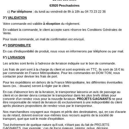
63920 Peschadoires
c)
Par téléphone
: du lundi au vendredi de 8h à 18h au 04 73 23 22 36
3°)
VALIDATION
Votre commande est validée
à réception
du règlement.
En validant la commande, le client accepte sans réserve les Conditions Générales de
Vente.
Pour toute commande, un mail de confirmation est envoyé.
4°)
DISPONIBILITE
En cas d’indisponibilité de produit, nous vous en informerons par téléphone ou par mail.
5°)
LIVRAISON
Les articles sont livrés à l’adresse de livraison indiquée sur le bon de commande.
Les frais de port sont à la charge du client et sont exprimés en TTC. Ils sont de 16 € ttc
par commande en France Métropolitaine. Pour les commandes en DOM TOM, nous
contacter pour deviser les frais de port.
Pour les expéditions en dehors de la France Métropolitaine, les différentes éventuelles
taxes (ex. : douane) seront à régler par le client.
En cas d’absence lors de la livraison, le transporteur laissera un avis de passage au
client et ce dernier devra contacter le transporteur dans les plus brefs délais pour
convenir d’un rendez vous pour la nouvelle livraison.
PROJETS GAGNANTS
ne peut
être responsable de retard de livraison dû exclusivement à une indisponibilité du client
après plusieurs propositions de rendez-vous par le transporteur.
Nos marchandises voyagent aux risques et périls des destinataires, qui, en cas d’avarie
ou de retard, doivent exercer eux-mêmes tous recours auprès de la société de
transport, quel que soit le mode d’expédition.
Tout événement de quelque nature qu’il soit, n’étant pas du fait de PROJETS
GAGNANTS, (par exemple : cas de force majeure, sinistre, grève, décision