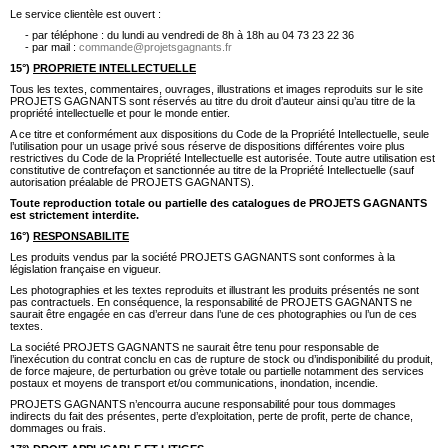
Le service clientèle est ouvert :
- par téléphone : du lundi au vendredi de 8h à 18h au 04 73 23 22 36
- par mail :
commande@projetsgagnants.fr
15°)
PROPRIETE INTELLECTUELLE
Tous les textes, commentaires, ouvrages, illustrations et images reproduits sur le site
PROJETS GAGNANTS sont réservés au titre du droit d’auteur ainsi qu’au titre de la
propriété intellectuelle et pour le monde entier.
A ce titre et conformément aux dispositions du Code de la Propriété Intellectuelle, seule
l’utilisation pour un usage privé sous réserve de dispositions différentes voire plus
restrictives du Code de la Propriété Intellectuelle est autorisée. Toute autre utilisation est
constitutive de contrefaçon et sanctionnée au titre de la Propriété Intellectuelle (sauf
autorisation préalable de PROJETS GAGNANTS).
Toute reproduction totale ou partielle des catalogues de PROJETS GAGNANTS
est strictement interdite.
16°)
RESPONSABILITE
Les produits vendus par la société PROJETS GAGNANTS sont conformes à la
législation française en vigueur.
Les photographies et les textes reproduits et illustrant les produits présentés ne sont
pas contractuels. En conséquence, la responsabilité de PROJETS GAGNANTS ne
saurait être engagée en cas d’erreur dans l’une de ces photographies ou l’un de ces
textes.
La société PROJETS GAGNANTS ne saurait être tenu pour responsable de
l’inexécution du contrat conclu en cas de rupture de stock ou d’indisponibilité du produit,
de force majeure, de perturbation ou grève totale ou partielle notamment des services
postaux et moyens de transport et/ou communications, inondation, incendie.
PROJETS GAGNANTS n’encourra aucune responsabilité pour tous dommages
indirects du fait des présentes, perte d’exploitation, perte de profit, perte de chance,
dommages ou frais.