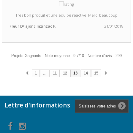
Très bon produit et une équipe réactive. Merci beaucoup
Fleur D\'ajonc Inzinzac F.
21/01/2018
Projets Gagnants
-
Note moyenne :
9.7
/
10
- Nombre d'avis :
299
1
...
11
12
13
14
15
Lettre d'informations