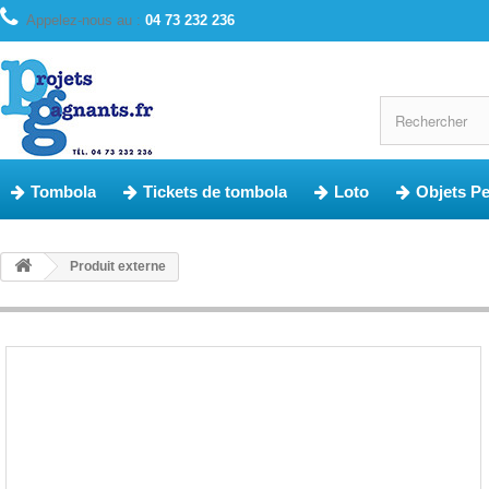
Appelez-nous au :
04 73 232 236
Tombola
Tickets de tombola
Loto
Objets P
Produit externe