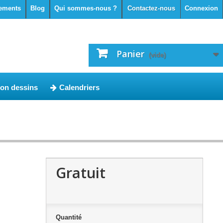
ements
Blog
Qui sommes-nous ?
Contactez-nous
Connexion
Panier
(vide)
ion dessins
Calendriers
Gratuit
Quantité