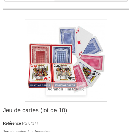
Agrandir l'image
Jeu de cartes (lot de 10)
Référence
PSK7377
Jeu de cartes à la française.