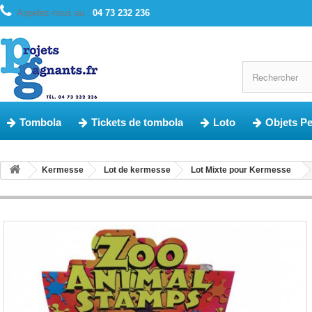
Appelez-nous au :
04 73 232 236
Tombola
Tickets de tombola
Loto
Objets P
Kermesse
Lot de kermesse
Lot Mixte pour Kermesse