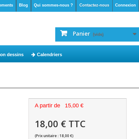
ements
Blog
Qui sommes-nous ?
Contactez-nous
Connexion
Panier
(vide)
ion dessins
Calendriers
A partir de
15,00 €
18,00 € TTC
(Prix unitaire : 18,00 €)