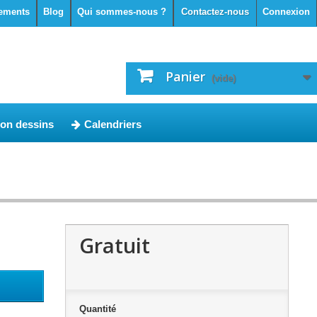
ements
Blog
Qui sommes-nous ?
Contactez-nous
Connexion
Panier
(vide)
ion dessins
Calendriers
Gratuit
Quantité