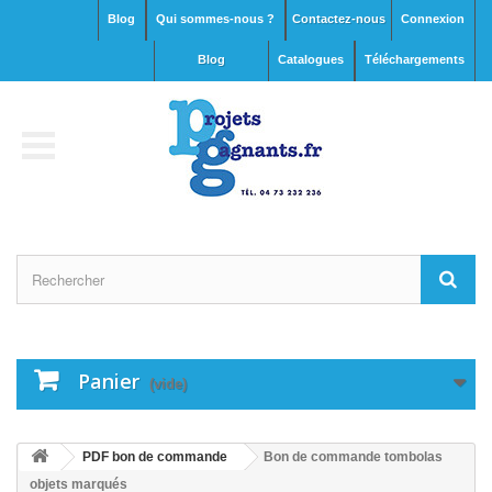
Blog
Qui sommes-nous ?
Contactez-nous
Connexion
blog
Catalogues
Téléchargements
Panier
(vide)
PDF bon de commande
Bon de commande tombolas
objets marqués