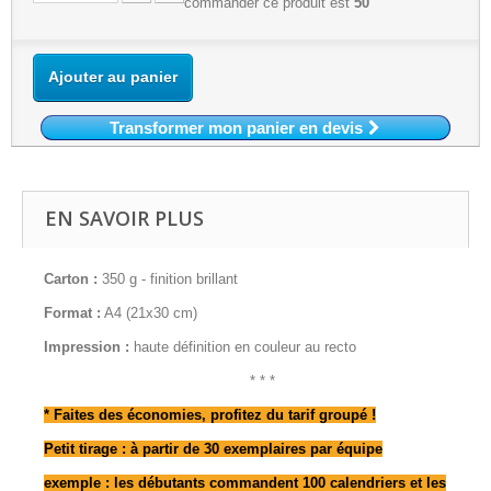
commander ce produit est
50
Ajouter au panier
Transformer mon panier en devis
EN SAVOIR PLUS
Carton :
350 g - finition brillant
Format :
A4 (21x30 cm)
Impression :
haute définition en couleur au recto
* * *
* Faites des économies, profitez du tarif groupé !
Petit tirage : à partir de 30 exemplaires par équipe
exemple : les débutants commandent 100 calendriers et les