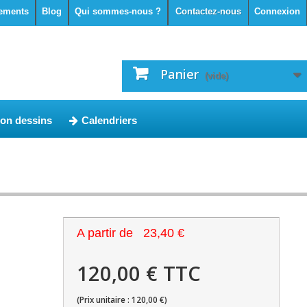
ements
Blog
Qui sommes-nous ?
Contactez-nous
Connexion
Panier
(vide)
ion dessins
Calendriers
A partir de
23,40 €
120,00 € TTC
(Prix unitaire : 120,00 €)