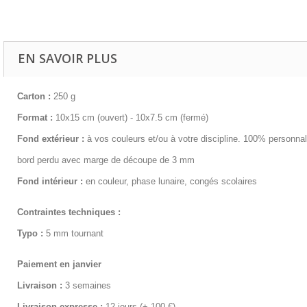
EN SAVOIR PLUS
Carton :
250 g
Format :
10x15 cm (ouvert) - 10x7.5 cm (fermé)
Fond extérieur :
à vos couleurs et/ou à votre discipline. 100% personnal
bord perdu avec marge de découpe de 3 mm
Fond intérieur :
en couleur, phase lunaire, congés scolaires
Contraintes techniques :
Typo :
5 mm tournant
Paiement en janvier
Livraison :
3 semaines
Livraison expresse :
12 jours (+ 100 €)