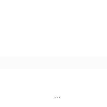
* * *