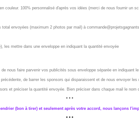
s en couleur. 100% personnalisé d'après vos idées (merci de nous fournir un s
os total envoyées (maximum 2 photos par mail) à commande@projetsgagnants.f
e), les mettre dans une enveloppe en indiquant la quantité envoyée
ci de nous faire parvenir vos publicités sous enveloppe séparée en indiquant le
ée précédente, de barrer les sponsors qui disparaissent et de nous envoyer les 
sors et préciser la quantité envoyée. Bien préciser dans chaque mail le nom d
* * *
lendrier (bon à tirer) et seulement après votre accord, nous lançons l'im
* * *