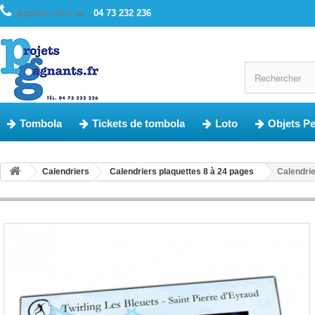
Appelez-nous au :
04 73 232 236
Tombola
Tickets de tombola
Loto
Objets P
Calendriers
Calendriers plaquettes 8 à 24 pages
Calendri