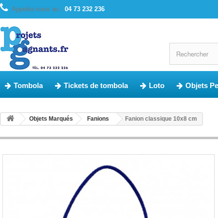
Appelez-nous au :
04 73 232 236
Tombola
Tickets de tombola
Loto
Objets P
Objets Marqués
Fanions
Fanion classique 10x8 cm