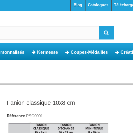
blog
Catalogues
Télécharg
ersonnalisés
Kermesse
Coupes-Médailles
Créat
Fanion classique 10x8 cm
Référence
PSO0001