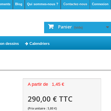
ements
Blog
Qui sommes-nous ?
Contactez-nous
Connexion
Panier
(vide)
ion dessins
Calendriers
A partir de
1,45 €
290,00 € TTC
(Prix unitaire : 5,80 €)