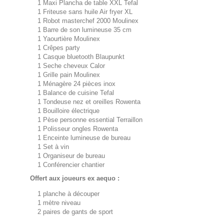
1 Maxi Plancha de table XXL Tefal
1 Friteuse sans huile Air fryer XL
1 Robot masterchef 2000 Moulinex
1 Barre de son lumineuse 35 cm
1 Yaourtière Moulinex
1 Crêpes party
1 Casque bluetooth Blaupunkt
1 Seche cheveux Calor
1 Grille pain Moulinex
1 Ménagère 24 pièces inox
1 Balance de cuisine Tefal
1 Tondeuse nez et oreilles Rowenta
1 Bouilloire électrique
1 Pèse personne essential Terraillon
1 Polisseur ongles Rowenta
1 Enceinte lumineuse de bureau
1 Set à vin
1 Organiseur de bureau
1 Conférencier chantier
Offert aux joueurs ex aequo :
1 planche à découper
1 mètre niveau
2 paires de gants de sport