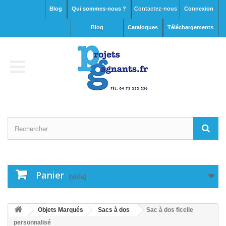
Blog
Qui sommes-nous ?
Contactez-nous
Connexion
blog
Catalogues
Téléchargements
Panier
(vide)
Objets Marqués
Sacs à dos
Sac à dos ficelle
personnalisé