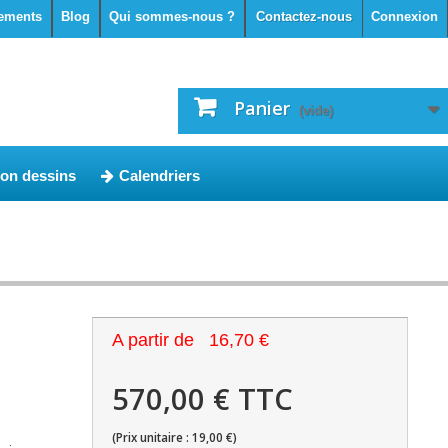
ements
Blog
Qui sommes-nous ?
Contactez-nous
Connexion
Panier
(vide)
ion dessins
Calendriers
A partir de
16,70 €
570,00 € TTC
(Prix unitaire : 19,00 €)