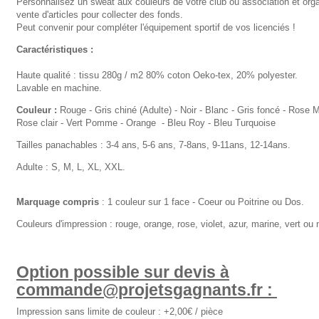
Personnalisez un sweat aux couleurs de votre club ou association et org
vente d'articles pour collecter des fonds.
Peut convenir pour compléter l'équipement sportif de vos licenciés !
Caractéristiques :
Haute qualité : tissu 280g / m2 80% coton Oeko-tex, 20% polyester.
Lavable en machine.
Couleur :
Rouge - Gris chiné (Adulte) - Noir - Blanc - Gris foncé - Rose 
Rose clair - Vert Pomme - Orange - Bleu Roy - Bleu Turquoise
Tailles panachables : 3-4 ans, 5-6 ans, 7-8ans, 9-11ans, 12-14ans.
Adulte : S, M, L, XL, XXL.
Marquage
compris
: 1 couleur sur 1 face - Coeur ou Poitrine ou Dos.
Couleurs d'impression : rouge, orange, rose, violet, azur, marine, vert ou n
Option possible sur devis à
commande@projetsgagnants.fr :
Impression sans limite de couleur : +2,00€ / pièce