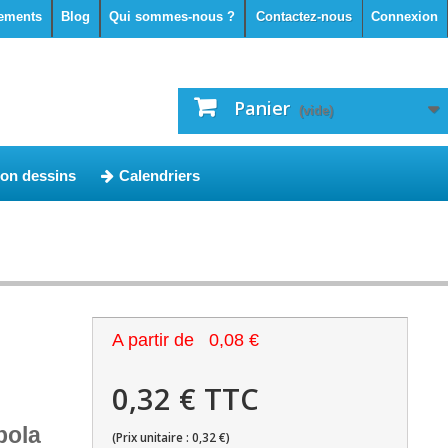
ements
Blog
Qui sommes-nous ?
Contactez-nous
Connexion
Panier
(vide)
ion dessins
Calendriers
A partir de
0,08 €
0,32 € TTC
bola
(Prix unitaire : 0,32 €)