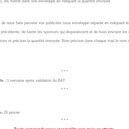
e), les mettre dans une enveloppe en indiquant la quantité envoyée
ci de nous faire parvenir vos publicités sous enveloppe séparée en indiquant le
ée précédente, de barrer les sponsors qui disparaissent et de nous envoyer les 
sors et préciser la quantité envoyée. Bien préciser dans chaque mail le nom d
* * *
de :
1 semaine après validation du BAT
* * *
u 20 janvier
* * *