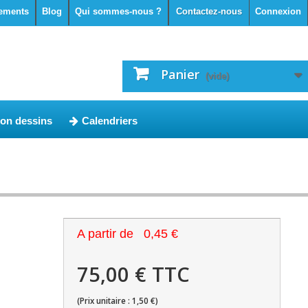
ements
Blog
Qui sommes-nous ?
Contactez-nous
Connexion
Panier
(vide)
ion dessins
Calendriers
A partir de
0,45 €
75,00 € TTC
(Prix unitaire : 1,50 €)