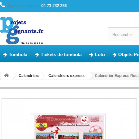
Appelez-nous au :
04 73 232 236
Tombola
Tickets de tombola
Loto
Objets P
Calendriers
Calendriers express
Calendrier Express Rect