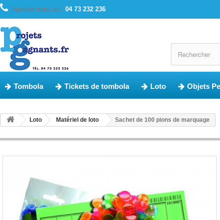
Appelez-nous au :
04 73 232 236
Tombola
Tickets de tombola
Loto
Objets P
Loto
Matériel de loto
Sachet de 100 pions de marquage