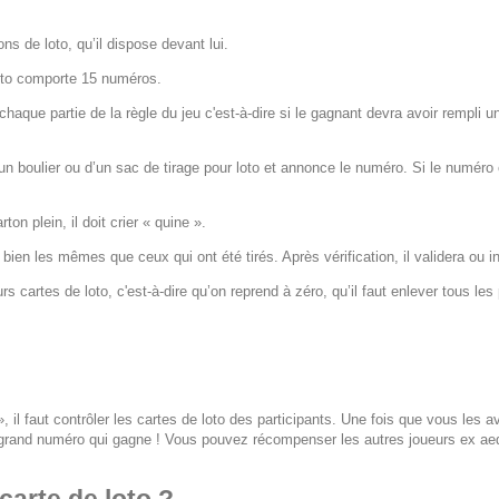
ns de loto, qu’il dispose devant lui.
loto comporte 15 numéros.
haque partie de la règle du jeu c'est-à-dire si le gagnant devra avoir rempli 
n boulier ou d’un sac de tirage pour loto et annonce le numéro. Si le numéro est
on plein, il doit crier « quine ».
ien les mêmes que ceux qui ont été tirés. Après vérification, il validera ou inv
s cartes de loto, c'est-à-dire qu’on reprend à zéro, qu’il faut enlever tous les 
l faut contrôler les cartes de loto des participants. Une fois que vous les avez 
us grand numéro qui gagne ! Vous pouvez récompenser les autres joueurs ex aequ
carte de loto ?