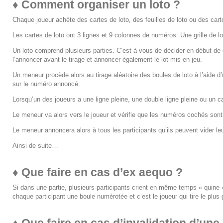
♦ Comment organiser un loto ?
Chaque joueur achète des cartes de loto, des feuilles de loto ou des carto
Les cartes de loto ont 3 lignes et 9 colonnes de numéros. Une grille de 
Un loto comprend plusieurs parties. C’est à vous de décider en début de c
l’annoncer avant le tirage et annoncer également le lot mis en jeu.
Un meneur procède alors au tirage aléatoire des boules de loto à l’aide d’u
sur le numéro annoncé.
Lorsqu’un des joueurs a une ligne pleine, une double ligne pleine ou un cart
Le meneur va alors vers le joueur et vérifie que les numéros cochés sont b
Le meneur annoncera alors à tous les participants qu’ils peuvent vider leur
Ainsi de suite…
♦
Que faire en cas d’ex aequo ?
Si dans une partie, plusieurs participants crient en même temps « quine », i
chaque participant une boule numérotée et c’est le joueur qui tire le pl
♦
Que faire en cas d’invalidation d’une 