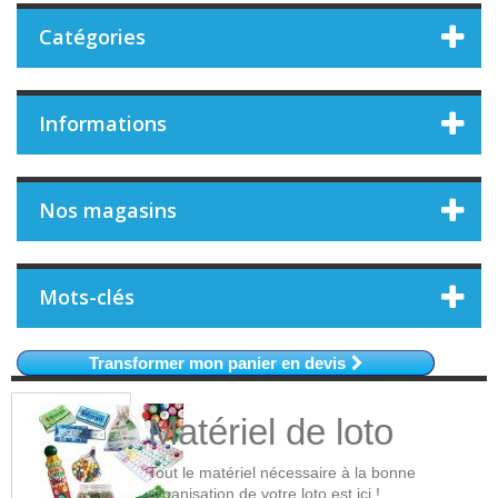
Catégories
Informations
Nos magasins
Mots-clés
Transformer mon panier en devis
Matériel de loto
Tout le matériel nécessaire à la bonne
organisation de votre loto est ici !