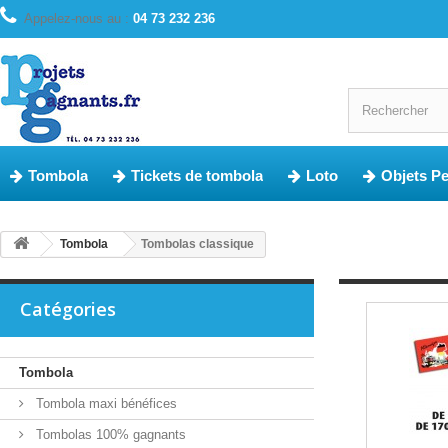
Appelez-nous au :
04 73 232 236
Tombola
Tickets de tombola
Loto
Objets P
Tombola
Tombolas classique
Catégories
Tombola
Tombola maxi bénéfices
Tombolas 100% gagnants