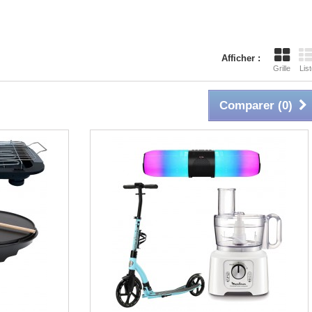
Afficher :
Grille
List
Comparer (
0
)