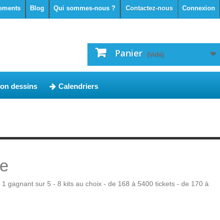
ements
Blog
Qui sommes-nous ?
Contactez-nous
Connexion
Panier
(vide)
ion dessins
Calendriers
ue
 1 gagnant sur 5 - 8 kits au choix - de 168 à 5400 tickets - de 170 à