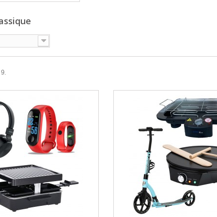
assique
 9.