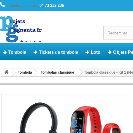
Appelez-nous au :
04 73 232 236
Tombola
Tickets de tombola
Loto
Objets P
Tombola
Tombolas classique
Tombola classique - Kit 1 (N