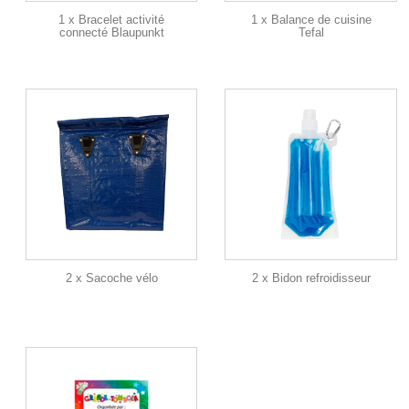
1 x Bracelet activité
1 x Balance de cuisine
connecté Blaupunkt
Tefal
2 x Sacoche vélo
2 x Bidon refroidisseur