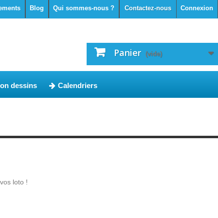
ements
Blog
Qui sommes-nous ?
Contactez-nous
Connexion
Panier
(vide)
ion dessins
Calendriers
os loto !