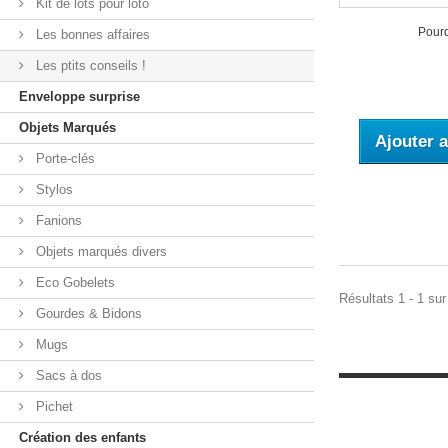
Kit de lots pour loto
Pourq
Les bonnes affaires
Les ptits conseils !
Enveloppe surprise
Objets Marqués
Ajouter a
Porte-clés
Stylos
Fanions
Objets marqués divers
Eco Gobelets
Résultats 1 - 1 sur
Gourdes & Bidons
Mugs
Sacs à dos
Pichet
Création des enfants