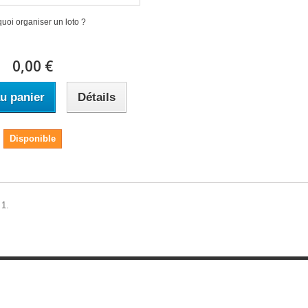
uoi organiser un loto ?
0,00 €
u panier
Détails
Disponible
 1.