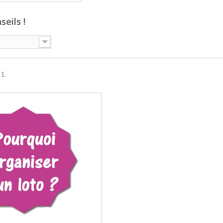
seils !
 1.