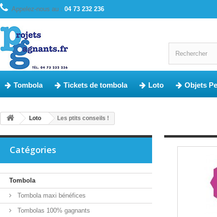
Appelez-nous au :
04 73 232 236
Tombola
Tickets de tombola
Loto
Objets P
Loto
Les ptits conseils !
Catégories
Tombola
Tombola maxi bénéfices
Tombolas 100% gagnants