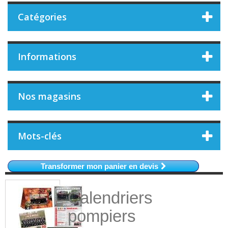
Catégories
Informations
Nos magasins
Mots-clés
Transformer mon panier en devis
Calendriers
pompiers