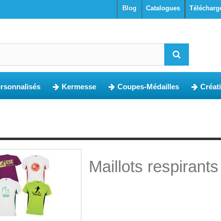
blog
Catalogues
Télécharg
ersonnalisés
Kermesse
Coupes-Médailles
Créat
Maillots respirants