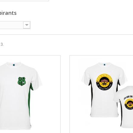
pirants
 3.