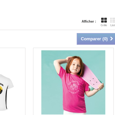
Afficher :
Grille
List
Comparer (
0
)