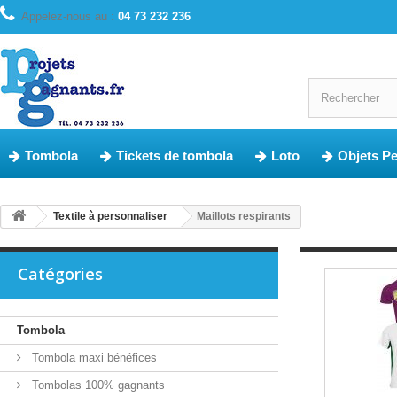
Appelez-nous au :
04 73 232 236
Tombola
Tickets de tombola
Loto
Objets P
Textile à personnaliser
Maillots respirants
Catégories
Tombola
Tombola maxi bénéfices
Tombolas 100% gagnants