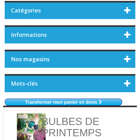
Catégories
Informations
Nos magasins
Mots-clés
Transformer mon panier en devis
BULBES DE
PRINTEMPS